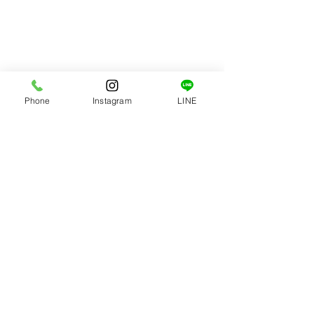
Phone
Instagram
LINE
コメント
帆立天ぷら
帆立貝焼き味噌
コメントを追加…