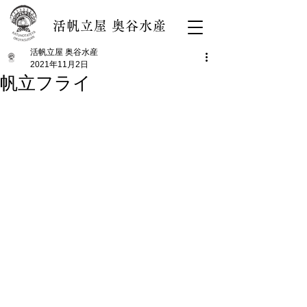
活帆立屋 奥谷水産
活帆⽴屋 奥⾕⽔産
2021年11月2日
帆立フライ