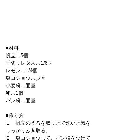
■材料
帆立…5個
千切りレタス…1/6玉
レモン…1/4個
塩コショウ…少々
小麦粉…適量
卵…1個
パン粉…適量
■作り方
１　帆立のうろを取り水で洗い水気を
しっかりふき取る。
２　塩コショウして、パン粉をつけて