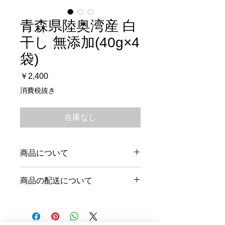
青森県陸奥湾産 白
干し 無添加(40g×4
袋)
価
￥2,400
格
消費税抜き
在庫なし
商品について
半生貝の5～7月の1番甘みが乗った時
商品の配送について
期の帆立の使用し
全て手作りで味付けは塩のみとシンプ
■発送・時間指定について■
ルながら素材の味が生きる仕上がりで
配送料に関しましては地域によって異
す。
なりますのでご了承くださいませ。
無添加の為安心してお召し上がりいた