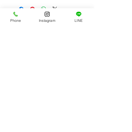
■内容■
配送料に関しましては地域によって異
活ホタテ、専⽤ヘラ、ホタテレシピ
なりますのでご了承くださいませ。
表、保冷剤
天候不良によりご希望のお⽇にちに間
本商品は活きたまま発砲スチロール箱
Phone
Instagram
LINE
に合わない場合がございます。
に⼊れ、クール便（冷蔵）にて発送致
また年末年始の配送業社により時間指
します。
定などご希望に添えない可能性もござ
います。
ご了承の上ご注⽂いただけますよう何
卒宜しくお願い致します。
季節により⼤きさが異なります。
特定商取引法に基づく表記
返品・交換について
©okuyasuisann. All rights reserved.
〒030-0802 ⻘森県⻘森市本町2-8-1 パークハイツ
本町901