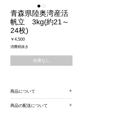
青森県陸奥湾産活
帆立 3kg(約21～
24枚)
価
￥4,500
格
消費税抜き
在庫なし
商品について
約21枚～24枚
商品の配送について
(季節により枚数が異なります。)
■発送・時間指定について■