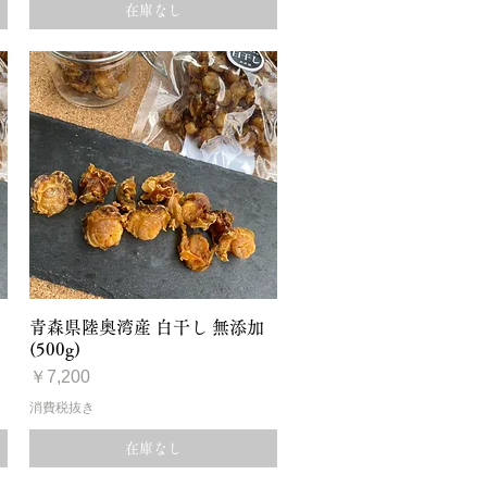
在庫なし
クイックビュー
青森県陸奥湾産 白干し 無添加
(500g)
価格
￥7,200
消費税抜き
在庫なし