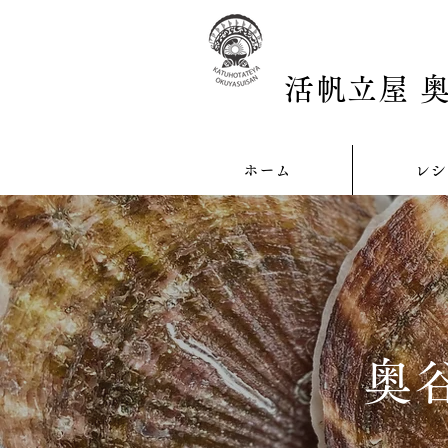
活帆立屋 
ホーム
レシ
奥