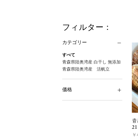
フィルター：
カテゴリー
すべて
青森県陸奥湾産 白干し 無添加
青森県陸奥湾産 活帆立
価格
￥600
￥13,800
青
2
価
￥4