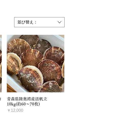
並び替え：
クイックビュー
約
青森県陸奥湾産活帆立
10kg(約60～70枚)
価格
￥12,000