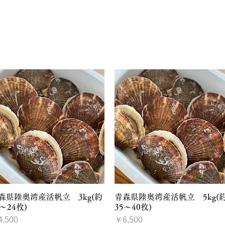
クイックビュー
クイックビュー
森県陸奥湾産活帆立 3kg(約
青森県陸奥湾産活帆立 5kg(
1～24枚)
35～40枚)
格
価格
,500
￥6,500