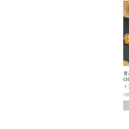
青
(1
価
￥1
消
お電話でのお問い合わ