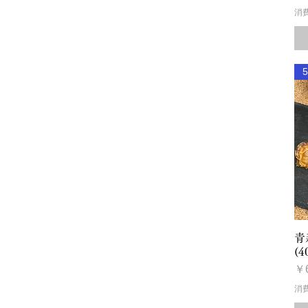
消
青
(4
価
￥
消