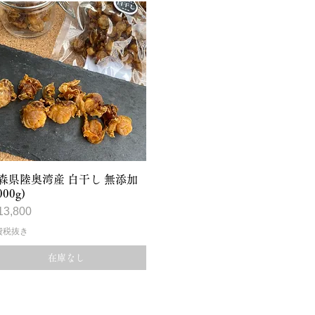
クイックビュー
森県陸奥湾産 白干し 無添加
000g)
格
3,800
費税抜き
在庫なし
090-3756-8340
（受付時間