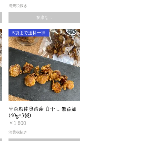
消費税抜き
在庫なし
5袋まで送料一律
クイックビュー
青森県陸奥湾産 白干し 無添加
(40g×3袋)
価格
￥1,800
消費税抜き