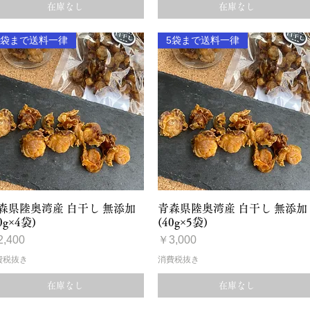
在庫なし
在庫なし
5袋まで送料一律
5袋まで送料一律
クイックビュー
クイックビュー
森県陸奥湾産 白干し 無添加
青森県陸奥湾産 白干し 無添加
0g×4袋)
(40g×5袋)
格
価格
,400
￥3,000
費税抜き
消費税抜き
在庫なし
在庫なし