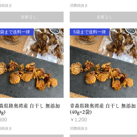
費税抜き
消費税抜き
在庫なし
在庫なし
5袋まで送料一律
5袋まで送料一律
クイックビュー
クイックビュー
森県陸奥湾産 白干し 無添加
青森県陸奥湾産 白干し 無添加
0g)
(40g×2袋)
格
価格
600
￥1,200
費税抜き
消費税抜き